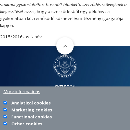
szakmai gyakorlataihoz használt blanketta szerződés szövegének a
kiegészítését
azzal, hogy a szerződésből egy példányt a
gyakorlatban közreműködő köznevelési intézmény igazgatója
kapjon.
2015/2016-os tanév
SKELETON
More informations
H-7630 PÉCS, SZÁNTÓ KOVÁCS JÁNOS STR. 1/B.
+36 72 501 500 |
INFO@PTE.HU
PHONE
EMAIL
Analytical cookies
Marketing cookies
Functional cookies
Other cookies
PTE login