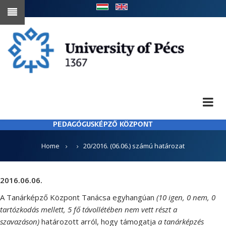
Skip
to
main
content
PEDAGÓGUSKÉPZŐ KÖZPONT
BREADCRUMB
Home
20/2016. (06.06.) számú határozat
2016.06.06.
A Tanárképző Központ Tanácsa egyhangúan
(10
igen, 0 nem, 0
tartózkodás mellett
, 5
fő távollétében nem vett részt a
szavazáson)
határozott arról, hogy támogatja
a
tanárképzés