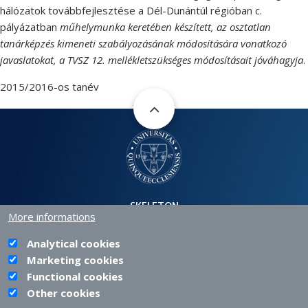
hálózatok továbbfejlesztése a Dél-Dunántúl régióban c.
pályázatban
műhelymunka keretében készített,
az osztatlan
tanárképzés kimeneti szabályozásának módosítására vonatkozó
javaslatokat, a TVSZ 12. melléklet
szükséges módosításait jóváhagyja
.
2015/2016-os tanév
SKELETON
More informations
H-7630 PÉCS, SZÁNTÓ KOVÁCS JÁNOS STR. 1/B.
+36 72 501 500 |
INFO@PTE.HU
PHONE
EMAIL
Analytical cookies
Marketing cookies
Functional cookies
Other cookies
PTE login