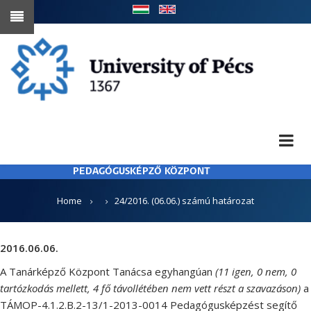
Skip
to
main
content
PEDAGÓGUSKÉPZŐ KÖZPONT
BREADCRUMB
Home
24/2016. (06.06.) számú határozat
2016.06.06.
A Tanárképző Központ Tanácsa egyhangúan
(11 igen, 0 nem, 0
tartózkodás mellett, 4 fő távollétében nem vett részt a szavazáson)
a
TÁMOP-4.1.2.B.2-13/1-2013-0014 Pedagógusképzést segítő