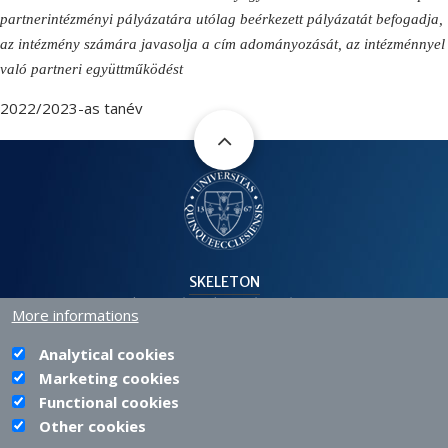
partnerintézményi pályázatára utólag beérkezett pályázatát befogadja,
az intézmény számára javasolja a cím adományozását, az intézménnyel
való partneri együttműködést
2022/2023-as tanév
SKELETON
H-7630 PÉCS, SZÁNTÓ KOVÁCS JÁNOS STR. 1/B.
More informations
+36 72 501 500 |
INFO@PTE.HU
PHONE
EMAIL
Analytical cookies
Marketing cookies
Functional cookies
PTE login
Other cookies