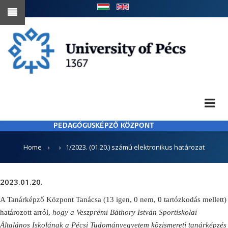
Skip
to
main
content
PEDAGÓGUSKÉPZŐ KÖZPONT
BREADCRUMB
Home
1/2023. (01.20.) számú elektronikus határozat
2023.01.20.
A Tanárképző Központ Tanácsa (13 igen, 0 nem, 0 tartózkodás mellett)
határozott arról,
hogy a Veszprémi Báthory István Sportiskolai
Általános Iskolának a Pécsi Tudományegyetem közismereti tanárképzés