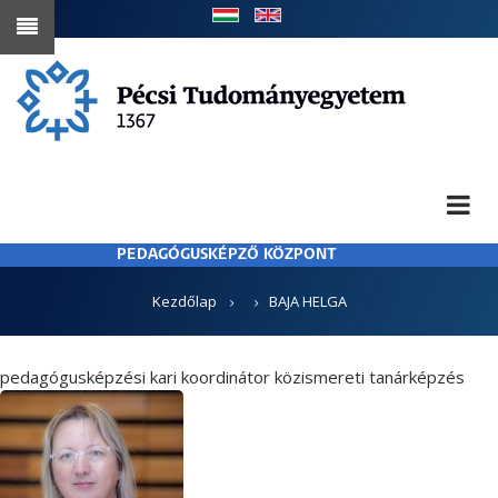
Ugrás
a
tartalomra
PEDAGÓGUSKÉPZŐ KÖZPONT
MORZSA
Kezdőlap
BAJA HELGA
pedagógusképzési kari koordinátor közismereti tanárképzés