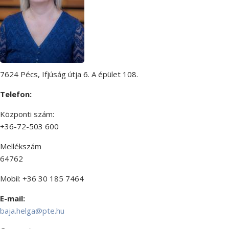
7624 Pécs, Ifjúság útja 6. A épület 108.
Telefon:
Központi szám:
+36-72-503 600
Mellékszám
64762
Mobil: +36 30 185 7464
E-mail:
baja.helga@pte.hu