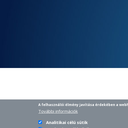
A felhasználói élmény javítása érdekében a web
További információk
Analitikai célú sütik