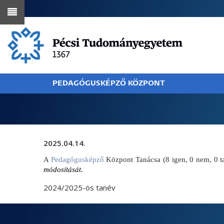
Ugrás
a
tartalomra
PEDAGÓGUSKÉPZŐ KÖZPONT
MORZSA
2025.04.14.
A
Pedagógusképző
Központ Tanácsa (8 igen, 0 nem, 0 tar
módosítását.
2024/2025-ös tanév