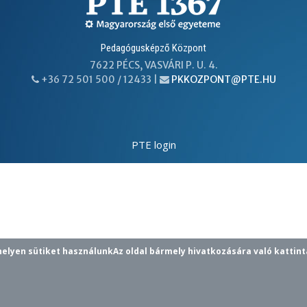
Pedagógusképző Központ
7622 PÉCS, VASVÁRI P. U. 4.
+36 72 501 500 / 12433 |
PKKOZPONT@PTE.HU
PHONE
EMAIL
PTE login
helyen sütiket használunk
Az oldal bármely hivatkozására való kattint