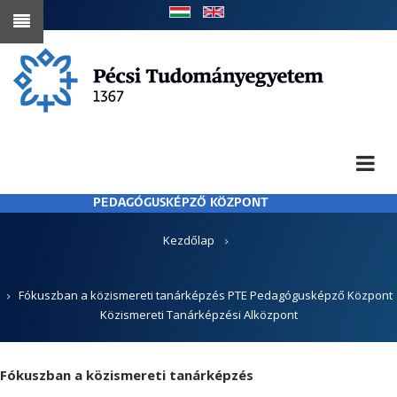
Ugrás
a
tartalomra
PEDAGÓGUSKÉPZŐ KÖZPONT
MORZSA
Kezdőlap
Fókuszban a közismereti tanárképzés PTE Pedagógusképző Központ
Közismereti Tanárképzési Alközpont
Fókuszban a közismereti tanárképzés