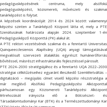
pedagógusképzésének centruma, mely alsófokú
pedagógusképzést, közismereti, művészeti és szakmai
tanárképzést is folytat.
A képzések koordinációját 2014 és 2024 között valamennyi
képzési szinten a Tanárképző Központ látta el, mely a PTE
Szenátusának határozata alapján 2024. szeptember 1-én
Pedagógusképző Központtá (PK) alakul át.
A PTE rektori vezetésének szakmai és a fenntartó Universitas
Quinqueecclesiensis Alapítvány (UQA) anyagi támogatásával
megvalósult szervezeti átalakítás egyrészt humánerőforrás
bővítéssel, másrészt infrastrukturális fejlesztéssel párosult.
PTE 2024–2030 stratégiájához és a fenntartó UQA 2022–2030
stratégiai célkitűzéseihez egyaránt illeszkedő Szemléletváltás –
digitalizáció – megújulás címet viselő képzési részstratégia a
már meglévő Alsófokú Pedagógusképzési Alközponttal
párhuzamosan egy Közismereti Tanárképzési Alközpont
létrehozását irányozta elő a Bölcsészet- és
Társadalomtudományi Kar (BTK) és a Természettudományi Kar
(TTK) közös Ifjúság úti campusan.