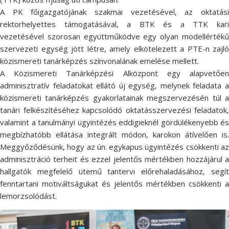
A PK főigazgatójának szakmai vezetésével, az oktatási
rektorhelyettes támogatásával, a BTK és a TTK kari
vezetésével szorosan együttműködve egy olyan modellértékű
szervezeti egység jött létre, amely elkötelezett a PTE-n zajló
közismereti tanárképzés színvonalának emelése mellett.
A Közismereti Tanárképzési Alközpont egy alapvetően
adminisztratív feladatokat ellátó új egység, melynek feladata a
közismereti tanárképzés gyakorlatainak megszervezésén túl a
tanári felkészítéséhez kapcsolódó oktatásszervezési feladatok,
valamint a tanulmányi ügyintézés eddigieknél gördülékenyebb és
megbízhatóbb ellátása integrált módon, karokon átívelően is.
Meggyőződésünk, hogy az ún. egykapus ügyintézés csökkenti az
adminisztráció terheit és ezzel jelentős mértékben hozzájárul a
hallgatók megfelelő ütemű tantervi előrehaladásához, segít
fenntartani motiváltságukat és jelentős mértékben csökkenti a
lemorzsolódást.