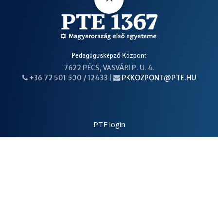
Pedagógusképző Központ
7622 PÉCS, VASVÁRI P. U. 4.
+36 72 501 500 / 12433 |
PKKOZPONT@PTE.HU
PHONE
EMAIL
PTE login