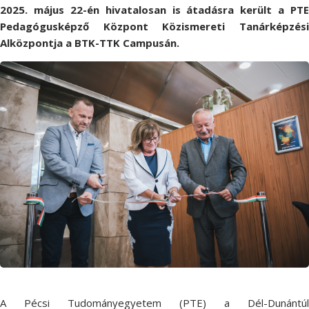
2025. május 22-én hivatalosan is átadásra került a PTE
Pedagógusképző Központ Közismereti Tanárképzési
Alközpontja a BTK-TTK Campusán.
A Pécsi Tudományegyetem (PTE) a Dél-Dunántúl