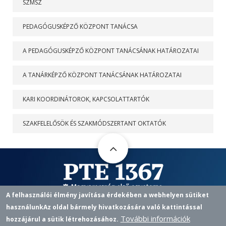
SZMSZ
PEDAGÓGUSKÉPZŐ KÖZPONT TANÁCSA
A PEDAGÓGUSKÉPZŐ KÖZPONT TANÁCSÁNAK HATÁROZATAI
A TANÁRKÉPZŐ KÖZPONT TANÁCSÁNAK HATÁROZATAI
KARI KOORDINÁTOROK, KAPCSOLATTARTÓK
SZAKFELELŐSÖK ÉS SZAKMÓDSZERTANT OKTATÓK
A felhasználói élmény javítása érdekében a webhelyen sütiket
Pedagógusképző Központ
használunk
Az oldal bármely hivatkozására való kattintással
További információk
hozzájárul a sütik létrehozásához.
7622 PÉCS, VASVÁRI P. U. 4.