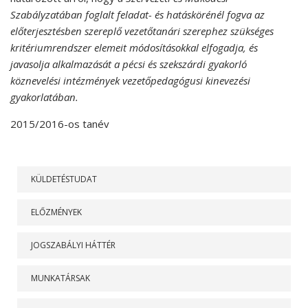
Szabályzatában foglalt feladat- és hatáskörénél fogva az
előterjesztésben szereplő
vezetőtanári szerephez szükséges
kritériumrendszer elemeit módosításokkal elfogadja, és
javasolja alkalmazását a pécsi és szekszárdi gyakorló
köznevelési intézmények vezetőpedagógusi kinevezési
gyakorlatában.
2015/2016-os tanév
RÓLUNK
KÜLDETÉSTUDAT
ELŐZMÉNYEK
JOGSZABÁLYI HÁTTÉR
MUNKATÁRSAK