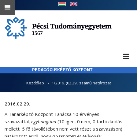
Ugrás
a
tartalomra
PEDAGÓGUSKÉPZŐ KÖZPONT
MORZSA
Kezdőlap
1/2016. (02.29.) számú határozat
2016.02.29.
A Tanárképző Központ Tanácsa 10 érvényes
szavazattal,
egyhangúan
(10 igen, 0 nem, 0 tartózkodás
mellett
,
5 fő távollétében nem vett részt a szavazáson)
határozott arról, hogy
a Szervezeti
és Működési