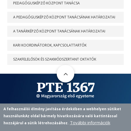
PEDAGÓGUSKÉPZŐ KÖZPONT TANÁCSA
A PEDAGÓGUSKÉPZŐ KÖZPONT TANÁCSÁNAK HATÁROZATAI
A TANÁRKÉPZŐ KÖZPONT TANÁCSÁNAK HATÁROZATAI
KARI KOORDINÁTOROK, KAPCSOLATTARTÓK
SZAKFELELŐSÖK ÉS SZAKMÓDSZERTANT OKTATÓK
Pedagógusképző Központ
A felhasználói élmény javítása érdekében a webhelyen sütiket
7622 PÉCS, VASVÁRI P. U. 4.
használunk
Az oldal bármely hivatkozására való kattintással
+36 72 501 500 / 12433 |
PKKOZPONT@PTE.HU
PHONE
EMAIL
További információk
hozzájárul a sütik létrehozásához.