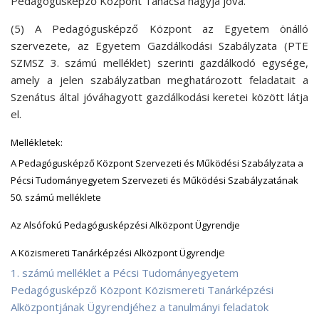
Pedagógusképző Központ Tanácsa hagyja jóvá.
(5) A Pedagógusképző Központ az Egyetem önálló
szervezete,
az Egyetem
Gazdálkodási Szabályzata (PTE
SZMSZ 3. számú melléklet) szerinti gazdálkodó egysége,
amely a jelen szabályzatban meghatározott feladatait a
Szenátus által jóváhagyott gazdálkodási keretei között látja
el.
Mellékletek:
A Pedagógusképző Központ Szervezeti és Működési Szabályzata a
Pécsi Tudományegyetem Szervezeti és Működési Szabályzatának
50. számú melléklete
Az Alsófokú Pedagógusképzési Alközpont Ügyrendje
e
A Közismereti Tanárképzési Alközpont Ügyrendj
1. számú melléklet a Pécsi Tudományegyetem
Pedagógusképző Központ Közismereti Tanárképzési
Alközpontjának Ügyrendjéhez a tanulmányi feladatok