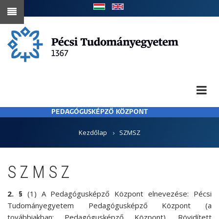
Ugrás
a
tartalomra
PEDAGÓGUSKÉPZŐ KÖZPONT
MORZSA
Kezdőlap
SZMSZ
SZMSZ
2. §
(1) A Pedagógusképző Központ elnevezése: Pécsi
Tudományegyetem Pedagógusképző Központ (a
továbbiakban: Pedagógusképző Központ). Rövidített