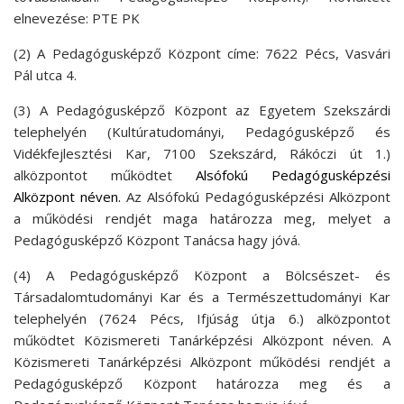
elnevezése: PTE PK
(2) A Pedagógusképző Központ címe: 7622 Pécs, Vasvári
Pál utca 4.
(3) A Pedagógusképző Központ az Egyetem Szekszárdi
telephelyén (Kultúratudományi, Pedagógusképző és
Vidékfejlesztési Kar, 7100 Szekszárd, Rákóczi út 1.)
alközpontot működtet
Alsófokú Pedagógusképzési
Alközpont néven.
Az Alsófokú Pedagógusképzési Alközpont
a működési rendjét maga határozza meg, melyet a
Pedagógusképző Központ Tanácsa hagy jóvá.
(4) A Pedagógusképző Központ a Bölcsészet- és
Társadalomtudományi Kar és a Természettudományi Kar
telephelyén (7624 Pécs, Ifjúság útja 6.) alközpontot
működtet Közismereti Tanárképzési Alközpont néven. A
Közismereti Tanárképzési Alközpont működési rendjét a
Pedagógusképző Központ határozza meg és a