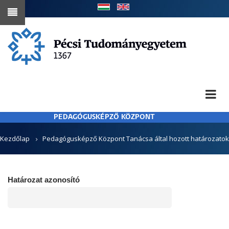
Ugrás
a
tartalomra
PEDAGÓGUSKÉPZŐ KÖZPONT
MORZSA
Kezdőlap
Pedagógusképző Központ Tanácsa által hozott határozatok
Határozat azonosító