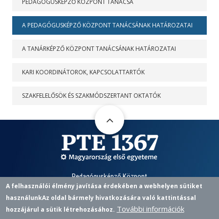
PEDAGÓGUSKÉPZŐ KÖZPONT TANÁCSA
A PEDAGÓGUSKÉPZŐ KÖZPONT TANÁCSÁNAK HATÁROZATAI
A TANÁRKÉPZŐ KÖZPONT TANÁCSÁNAK HATÁROZATAI
KARI KOORDINÁTOROK, KAPCSOLATTARTÓK
SZAKFELELŐSÖK ÉS SZAKMÓDSZERTANT OKTATÓK
Pedagógusképző Központ
A felhasználói élmény javítása érdekében a webhelyen sütiket
7622 PÉCS, VASVÁRI P. U. 4.
használunk
Az oldal bármely hivatkozására való kattintással
+36 72 501 500 / 12433 |
PKKOZPONT@PTE.HU
PHONE
EMAIL
További információk
hozzájárul a sütik létrehozásához.