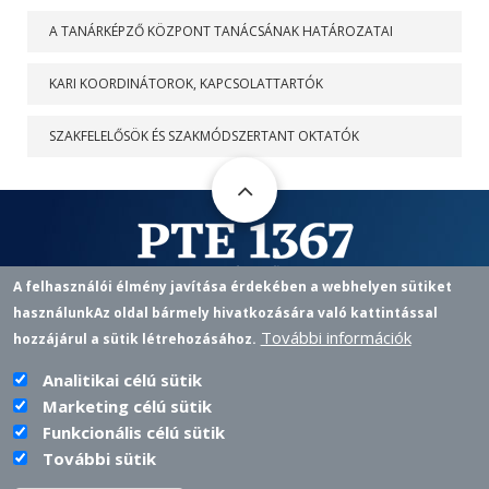
A TANÁRKÉPZŐ KÖZPONT TANÁCSÁNAK HATÁROZATAI
KARI KOORDINÁTOROK, KAPCSOLATTARTÓK
SZAKFELELŐSÖK ÉS SZAKMÓDSZERTANT OKTATÓK
A felhasználói élmény javítása érdekében a webhelyen sütiket
használunk
Az oldal bármely hivatkozására való kattintással
Pedagógusképző Központ
További információk
hozzájárul a sütik létrehozásához.
7622 PÉCS, VASVÁRI P. U. 4.
+36 72 501 500 / 12433 |
PKKOZPONT@PTE.HU
PHONE
EMAIL
Analitikai célú sütik
Marketing célú sütik
Funkcionális célú sütik
További sütik
PTE login