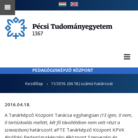
Ugrás
a
tartalomra
PEDAGÓGUSKÉPZŐ KÖZPONT
MORZSA
Kezdőlap
11/2016. (04.18.) számú határozat
2016.04.18.
A Tanárképző Központ Tanácsa egyhangúan
(13 igen, 0 nem,
0 tartózkodás mellett, két fő távollétében nem vett részt a
szavazáson)
határozott aPTE Tanárképző Központ KPVK
Alsófokú Pedagógusképzési Alközpont Szervezési és