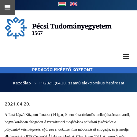
Ugrás
a
tartalomra
PEDAGÓGUSKÉPZŐ KÖZPONT
MORZSA
Kezdőlap
11/2021. (04.20.) számú elektronikus határozat
2021.04.20.
A Tanárképző Központ Tanácsa (14 igen, 0 nem, 0 tartózkodás mellett) határozott arról,
hogya korábban elfogadott
A vezetőtanári megbízások pályázati feltételei és a
pályázatok véleményezési eljárása c. dokumentum
módosításait elfogadja, és javasolja
alkalmazását a PTE Gyakorló Általános iskola és Gimnázium 2021. évi vezetőtanári