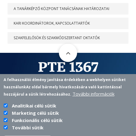
A TANÁRKÉPZŐ KÖZPONT TANÁCSÁNAK HATÁROZATAI
KARI KOORDINÁTOROK, KAPCSOLATTARTÓK
SZAKFELELŐSÖK ÉS SZAKMÓDSZERTANT OKTATÓK
A felhasználói élmény javítása érdekében a webhelyen sütiket
használunk
Az oldal bármely hivatkozására való kattintással
Pedagógusképző Központ
További információk
hozzájárul a sütik létrehozásához.
7622 PÉCS, VASVÁRI P. U. 4.
+36 72 501 500 / 12433 |
PKKOZPONT@PTE.HU
PHONE
EMAIL
Analitikai célú sütik
Marketing célú sütik
Funkcionális célú sütik
További sütik
PTE login