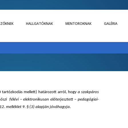
LIZŐKNEK
HALLGATÓKNAK
MENTOROKNAK
GALÉRIA
tartózkodás mellett) határozott arról, hogy
a szakpáros
szi félévi – elektronikusan előterjesztett – pedagógiai-
12. melléklet 9. § (3) alapján jóváhagyja
.