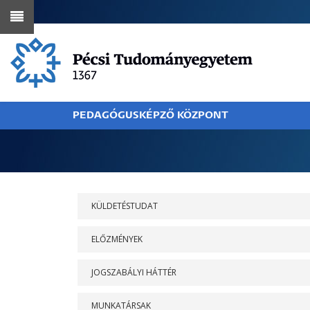
Ugrás
a
tartalomra
PEDAGÓGUSKÉPZŐ KÖZPONT
MORZSA
RÓLUNK
KÜLDETÉSTUDAT
ELŐZMÉNYEK
JOGSZABÁLYI HÁTTÉR
MUNKATÁRSAK