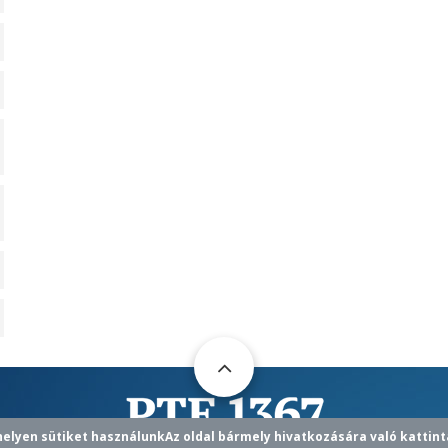
helyen sütiket használunk
Az oldal bármely hivatkozására való kattint