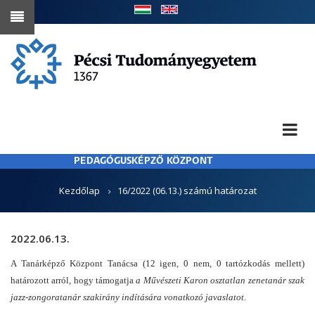
Ugrás
a
tartalomra
PEDAGÓGUSKÉPZŐ KÖZPONT
MORZSA
Kezdőlap
16/2022 (06.13.) számú határozat
2022.06.13.
A Tanárképző Központ Tanácsa (12 igen, 0 nem, 0 tartózkodás mellett)
határozott arról, hogy támogatja
a Művészeti Karon osztatlan zenetanár szak
jazz-zongoratanár szakirány indítására vonatkozó javaslatot
.