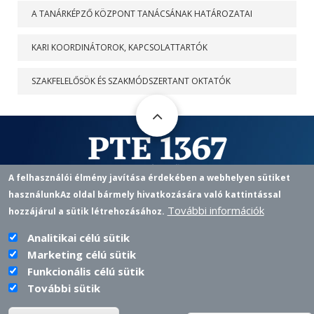
A TANÁRKÉPZŐ KÖZPONT TANÁCSÁNAK HATÁROZATAI
KARI KOORDINÁTOROK, KAPCSOLATTARTÓK
SZAKFELELŐSÖK ÉS SZAKMÓDSZERTANT OKTATÓK
A felhasználói élmény javítása érdekében a webhelyen sütiket
használunk
Az oldal bármely hivatkozására való kattintással
Pedagógusképző Központ
További információk
hozzájárul a sütik létrehozásához.
7622 PÉCS, VASVÁRI P. U. 4.
+36 72 501 500 / 12433 |
PKKOZPONT@PTE.HU
PHONE
EMAIL
Analitikai célú sütik
Marketing célú sütik
Funkcionális célú sütik
További sütik
PTE login