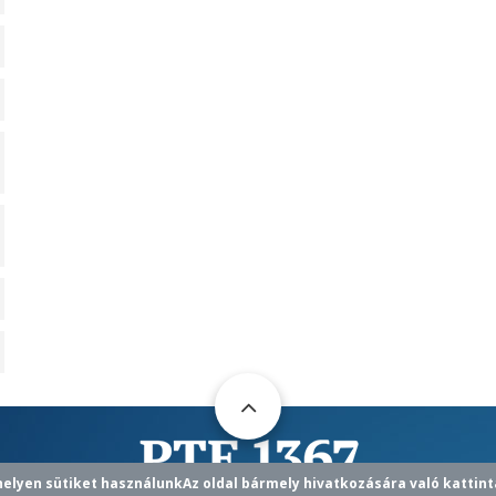
helyen sütiket használunk
Az oldal bármely hivatkozására való kattint