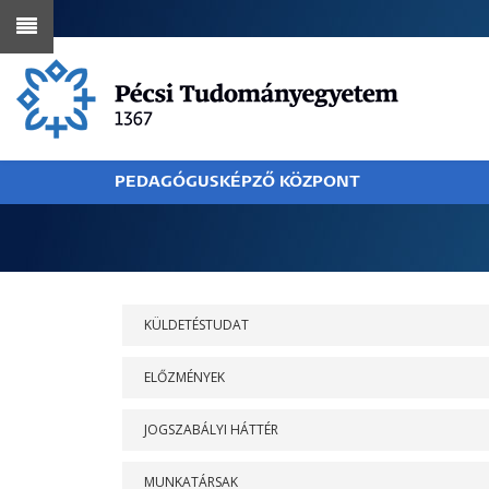
Ugrás
a
tartalomra
PEDAGÓGUSKÉPZŐ KÖZPONT
MORZSA
RÓLUNK
KÜLDETÉSTUDAT
ELŐZMÉNYEK
JOGSZABÁLYI HÁTTÉR
MUNKATÁRSAK