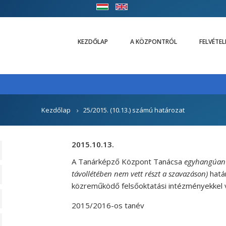
KEZDŐLAP
A KÖZPONTRÓL
FELVÉTE
Kezdőlap
25/2015. (10.13.) számú határozat
2015.10.13.
A Tanárképző Központ Tanácsa
egyhangúan (1
távollétében nem vett részt a szavazáson)
hatá
közreműködő felsőoktatási intézményekkel 
2015/2016-os tanév